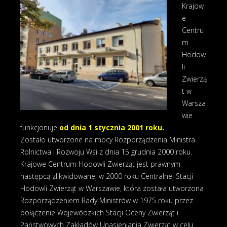
Krajow
e
Centru
m
Hodow
li
Zwierzą
t w
Warsza
wie
funkcjonuje
od dnia 1 stycznia 2001 roku.
Zostało utworzone na mocy Rozporządzenia Ministra
Rolnictwa i Rozwoju Wsi z dnia 15 grudnia 2000 roku.
Krajowe Centrum Hodowli Zwierząt jest prawnym
następcą zlikwidowanej w 2000 roku Centralnej Stacji
Hodowli Zwierząt w Warszawie, która została utworzona
Rozporządzeniem Rady Ministrów w 1975 roku przez
połączenie Wojewódzkich Stacji Oceny Zwierząt i
Państwowych Zakładów Unasieniania Zwierząt w celu