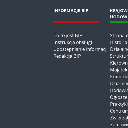
INFORMACJE BIP
KRAJOW
HODOWL
Co to jest BIP
Strona 
Instrukcja obsługi
Historia
Udostępnianie informacji
Działaln
Redakcja BIP
Struktur
Kierown
Majątek
Komórki
Działaln
Hodowl
Ogłosze
Praktyk
Centrum
Zwierzą
Zamówie