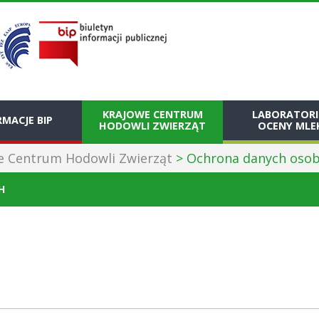
KRAJOWE CENTRUM
LABORATOR
MACJE BIP
HODOWLI ZWIERZĄT
OCENY MLE
e Centrum Hodowli Zwierząt
>
Ochrona danych oso
H