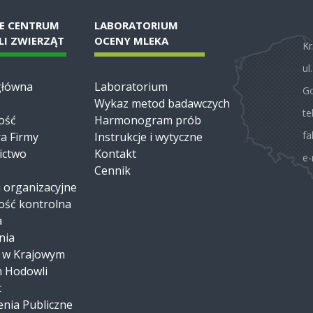
E CENTRUM
LABORATORIUM
I ZWIERZĄT
OCENY MLEKA
Kr
ul
główna
Laboratorium
Go
Wykaz metod badawczych
te
ość
Harmonogram prób
fa
a Firmy
Instrukcje i wytyczne
ictwo
Kontakt
e-
Cennik
 organizacyjne
ość kontrolna
a
nia
i w Krajowym
 Hodowli
t
nia Publiczne