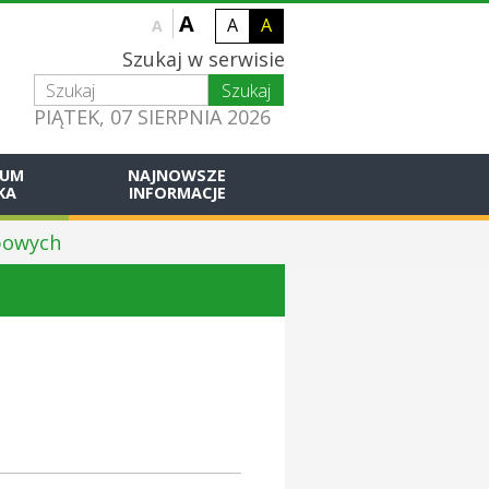
A
A
A
A
Szukaj w serwisie
PIĄTEK, 07 SIERPNIA 2026
IUM
NAJNOWSZE
KA
INFORMACJE
bowych